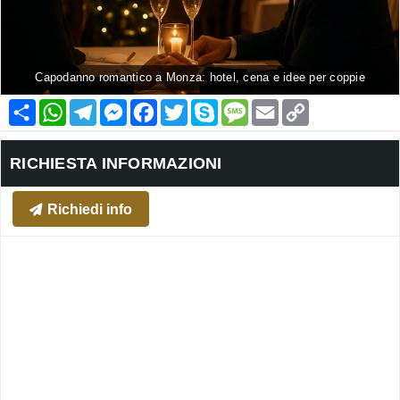
Capodanno romantico a Monza: hotel, cena e idee per coppie
Condividi
WhatsApp
Telegram
Messenger
Facebook
Twitter
Skype
Message
Email
Copy
Link
RICHIESTA INFORMAZIONI
Richiedi info