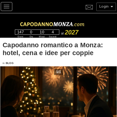
Login
Toggle navigation
2027
147
0
10
3
al
Giorni
Ore
Minuti
Secondi
Capodanno romantico a Monza:
hotel, cena e idee per coppie
in
BLOG
1
/
1