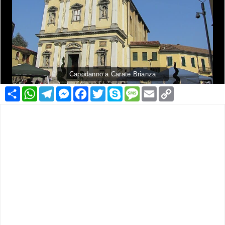
Capodanno a Carate Brianza
Condividi
WhatsApp
Telegram
Messenger
Facebook
Twitter
Skype
Message
Email
Copy
Link