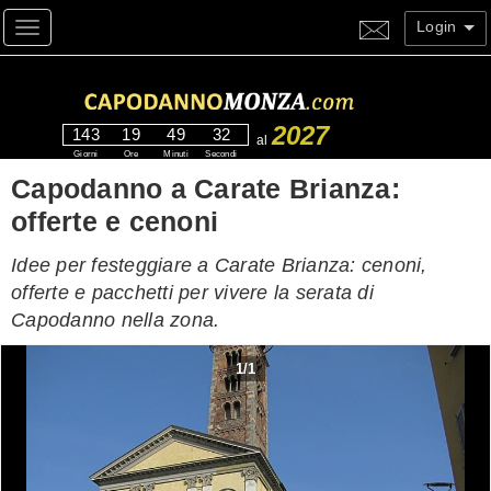
Login
Toggle navigation
2027
143
19
49
31
al
Giorni
Ore
Minuti
Secondi
Capodanno a Carate Brianza:
offerte e cenoni
Idee per festeggiare a Carate Brianza: cenoni,
offerte e pacchetti per vivere la serata di
Capodanno nella zona.
1
/
1