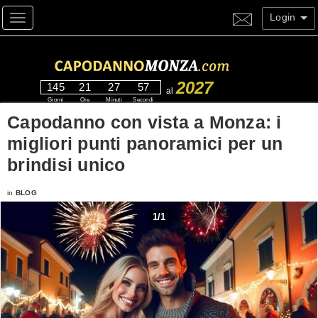
Login
Toggle navigation
2027
145
21
27
56
al
Giorni
Ore
Minuti
Secondi
Capodanno con vista a Monza: i
migliori punti panoramici per un
brindisi unico
in
BLOG
1
/
1