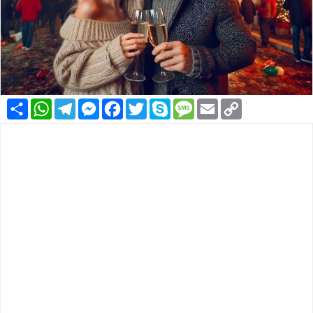
Condividi
WhatsApp
Telegram
Messenger
Facebook
Twitter
Skype
Message
Email
Copy
Link