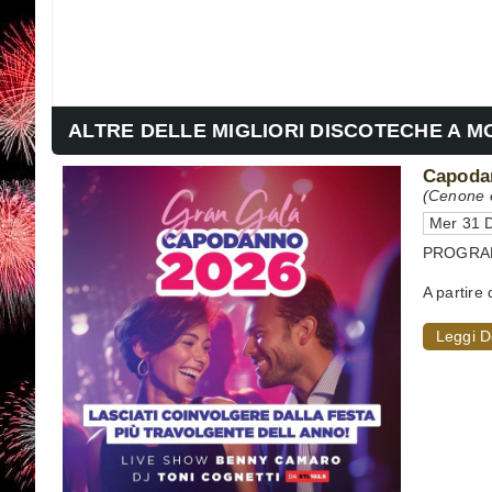
ALTRE DELLE MIGLIORI DISCOTECHE A M
Capodan
(Cenone e
Mer 31 D
PROGRAMMA
A partire 
Leggi D