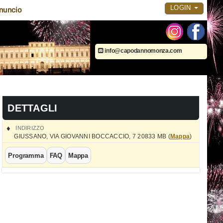
LOGIN
nuncio
info@capodannomonza.com
DETTAGLI
INDIRIZZO
GIUSSANO
,
VIA GIOVANNI BOCCACCIO, 7
20833
MB
(
Mappa
)
Programma
FAQ
Mappa