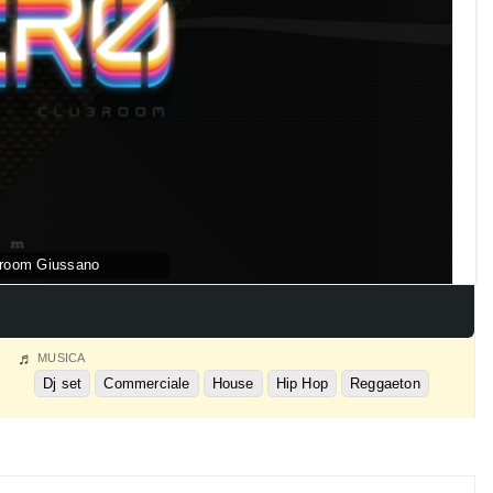
broom Giussano
MUSICA
Dj set
Commerciale
House
Hip Hop
Reggaeton