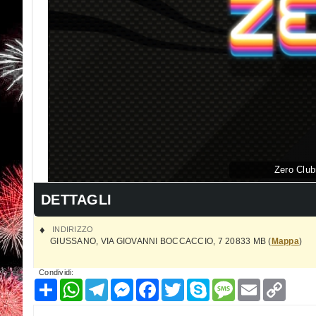
Zero Clu
DETTAGLI
INDIRIZZO
GIUSSANO
,
VIA GIOVANNI BOCCACCIO, 7
20833
MB
(
Mappa
)
Condividi:
Condividi
WhatsApp
Telegram
Messenger
Facebook
Twitter
Skype
Message
Email
Copy
Link