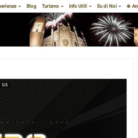
perienze
Blog
Turismo
Info Utili
Su di Noi
⊕ An
1
/
1