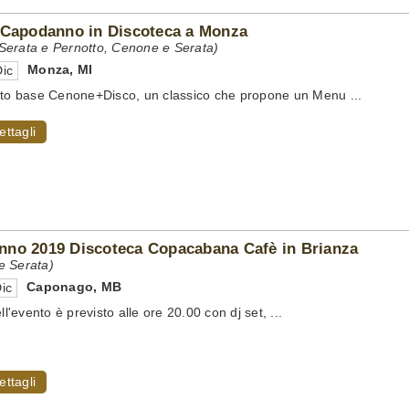
 Capodanno in Discoteca a Monza
erata e Pernotto, Cenone e Serata)
Monza
,
MI
ic
tto base Cenone+Disco, un classico che propone un Menu ...
ettagli
no 2019 Discoteca Copacabana Cafè in Brianza
e Serata)
Caponago
,
MB
ic
ell'evento è previsto alle ore 20.00 con dj set, ...
ettagli