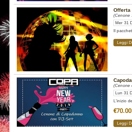
Offerta
(Cenone S
Mer 31 D
Il pacche
Leggi D
Capodan
(Cenone 
Lun 31 D
L'inizio d
€70.00
Leggi D