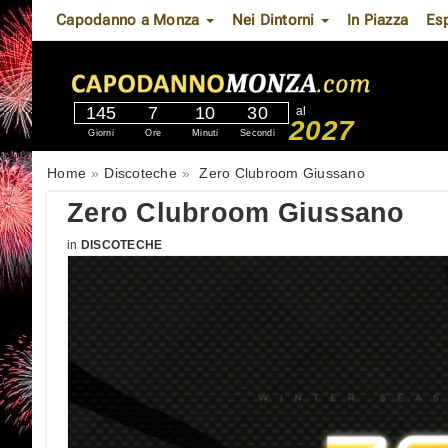
Capodanno a Monza
Nei Dintorni
In Piazza
Es
145
7
10
29
al
2027
Giorni
Ore
Minuti
Secondi
Home
Discoteche
Zero Clubroom Giussano
Zero Clubroom Giussano
in
DISCOTECHE